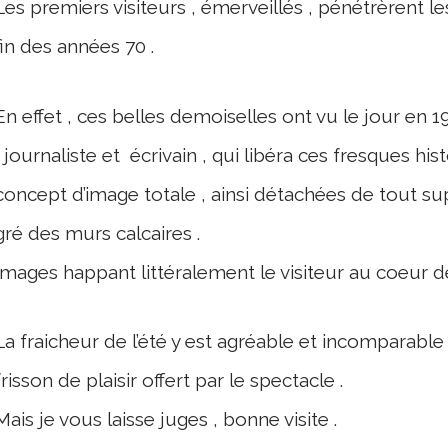
Les premiers visiteurs , émerveillés , pénétrèrent l
fin des années 70 .
En effet , ces belles demoiselles ont vu le jour en 1
, journaliste et écrivain , qui libéra ces fresques his
concept d’image totale , ainsi détachées de tout s
gré des murs calcaires .
Images happant littéralement le visiteur au coeur de
La fraicheur de l’été y est agréable et incomparable ;
frisson de plaisir offert par le spectacle .
Mais je vous laisse juges , bonne visite .