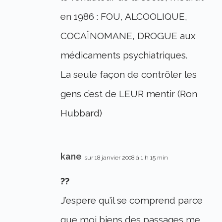
en 1986 : FOU, ALCOOLIQUE,
COCAÏNOMANE, DROGUE aux
médicaments psychiatriques.
La seule façon de contrôler les
gens c’est de LEUR mentir (Ron
Hubbard)
kane
sur 18 janvier 2008 à 1 h 15 min
??
J’espere qu’il se comprend parce
que moi biens des passages me