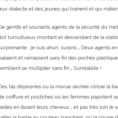
leur dialecte et des jeunes qui traînent et qui mâten
De gentils et souriants agents de la sécurité du mét
flot tumultueux montant et descendant de la stati
surprenante ; je suis ahuri, surpris … Deux agents en
balaient et ramassent sans fin des poches plastique 
semblent se multiplier sans fin … Surréaliste !
Des tas d’épiceries ou la morue séchée côtoie la ba
de coiffure et postiches où les femmes papotent au
belles en lissant leurs cheveux … et pas trés loin le
tailler la barbe au couteau tranchant, où la coupe d