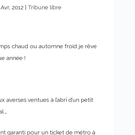
, Avr, 2012
|
Tribune libre
emps chaud ou automne froid je rêve
ue année !
x averses ventues à l’abri d’un petit
l …
ment garanti pour un ticket de métro à