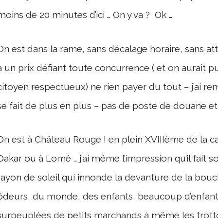
moins de 20 minutes d’ici … On y va ? Ok …
On est dans la rame, sans décalage horaire, sans att
à un prix défiant toute concurrence ( et on aurait p
citoyen respectueux) ne rien payer du tout – j’ai re
se fait de plus en plus – pas de poste de douane et
On est à Château Rouge ! en plein XVIIIème de la cap
Dakar ou à Lomé … j’ai même l’impression qu’il fait
rayon de soleil qui innonde la devanture de la bou
ôdeurs, du monde, des enfants, beaucoup d’enfant
surpeuplées de petits marchands à même les trottoir