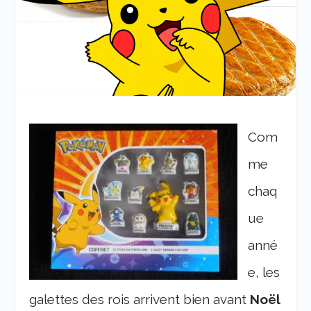
Com
me
chaq
ue
anné
e, les
galettes des rois arrivent bien avant
Noël