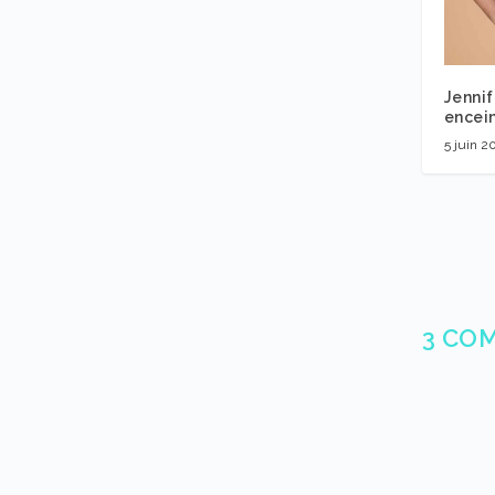
Jennif
encein
5 juin 2
3 CO