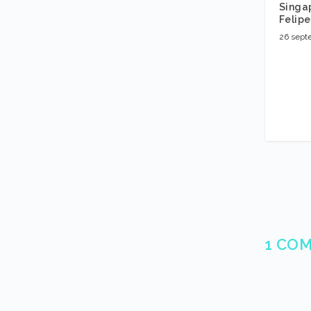
Singap
Felip
26 sept
1 CO