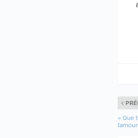
(
PRÉ
« Que t
l’amour