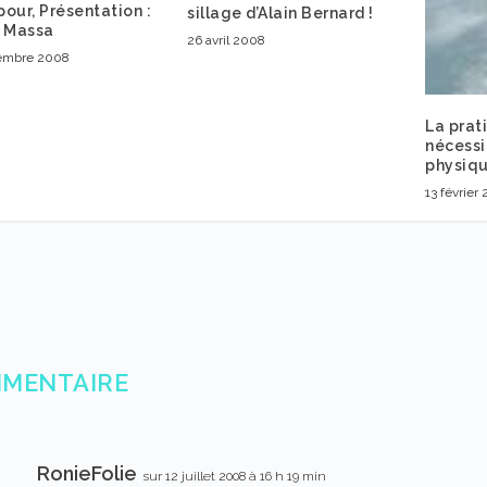
our, Présentation :
sillage d’Alain Bernard !
e Massa
26 avril 2008
embre 2008
La prat
nécessi
physiqu
13 février
MMENTAIRE
RonieFolie
sur 12 juillet 2008 à 16 h 19 min