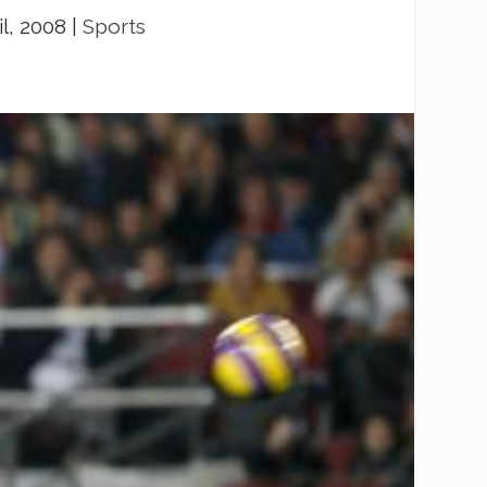
il, 2008
|
Sports