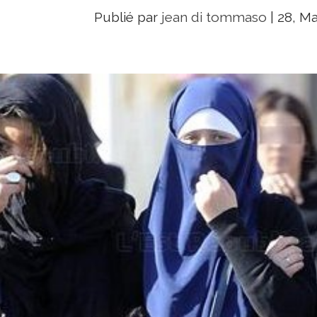
Publié par
jean di tommaso
|
28, Ma