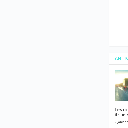
ARTI
Les ro
ils un
4 janvie