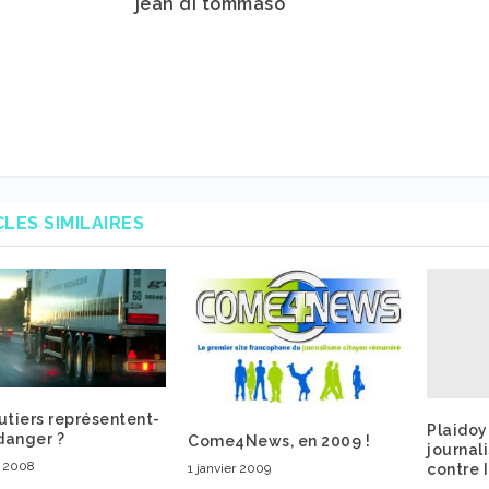
jean di tommaso
CLES SIMILAIRES
utiers représentent-
Plaidoy
 danger ?
Come4News, en 2009 !
journal
r 2008
1 janvier 2009
contre 