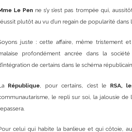
Mme Le Pen
ne s’y s’est pas trompée qui, aussitôt,
réussit plutôt au vu d’un regain de popularité dans 
Soyons juste : cette affaire, même tristement et
malaise profondément ancrée dans la société 
d’intégration de certains dans le schéma républicain
La
République
, pour certains, c’est le
RSA, l
communautarisme, le repli sur soi, la jalousie de l’
repassera.
Pour celui qui habite la banlieue et qui côtoie, a