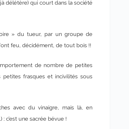
jà délétère) qui court dans la société
oire » du tueur, par un groupe de
 font feu, décidément, de tout bois !!
comportement de nombre de petites
etites frasques et incivilités sous
hes avec du vinaigre, mais là, en
t…) : c’est une sacrée bévue !