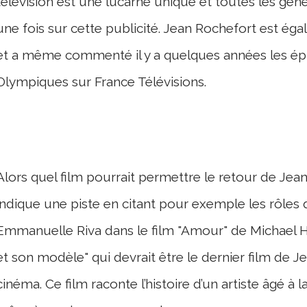
télévision est une lucarne unique et toutes les gé
une fois sur cette publicité. Jean Rochefort est ég
et a même commenté il y a quelques années les épr
Olympiques sur France Télévisions.
Alors quel film pourrait permettre le retour de Jea
indique une piste en citant pour exemple les rôles 
Emmanuelle Riva dans le film "Amour" de Michael Han
et son modèle" qui devrait être le dernier film de J
cinéma. Ce film raconte l’histoire d’un artiste âgé à la