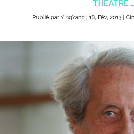
THÉÂTRE 
Publié par
YingYang
|
18, Fév, 2013
|
Ci