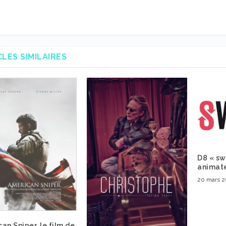
CLES SIMILAIRES
D8 « sw
animat
20 mars 2
an Sniper, le film de