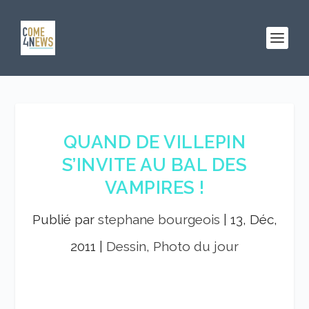
QUAND DE VILLEPIN
S’INVITE AU BAL DES
VAMPIRES !
Publié par
stephane bourgeois
|
13, Déc,
2011
|
Dessin, Photo du jour