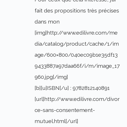
fait des propositions très précises
dans mon
[img]http://www.edilivre.com/me
dia/catalog/product/cache/1/im
age/600×800/040ec09b1e35df13
9433887a97daa66f/i/m/image_17
960.jpg[/img]
[b][u]ISBN[/u] : 9782812140891
[url]http://www.edilivre.com/divor
ce-sans-consentement-
mutuel.html[/url]