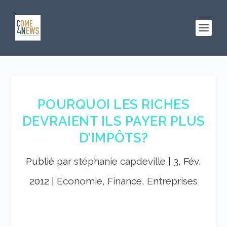
POURQUOI LES RICHES
DEVRAIENT ILS PAYER PLUS
D’IMPÔTS?
Publié par
stéphanie capdeville
|
3, Fév,
2012
|
Economie, Finance, Entreprises