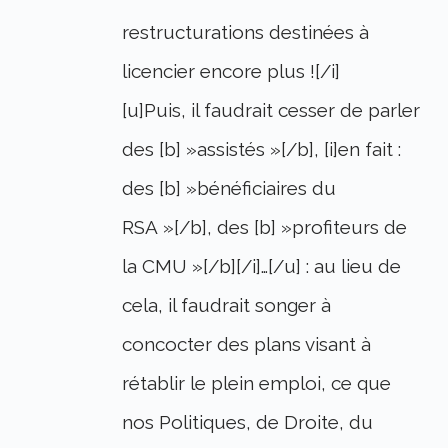
restructurations destinées à
licencier encore plus ![/i]
[u]Puis, il faudrait cesser de parler
des [b] »assistés »[/b], [i]en fait :
des [b] »bénéficiaires du
RSA »[/b], des [b] »profiteurs de
la CMU »[/b][/i]…[/u] : au lieu de
cela, il faudrait songer à
concocter des plans visant à
rétablir le plein emploi, ce que
nos Politiques, de Droite, du