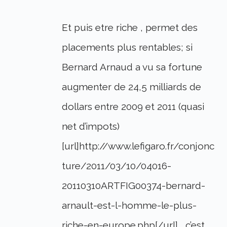
Et puis etre riche , permet des
placements plus rentables; si
Bernard Arnaud a vu sa fortune
augmenter de 24,5 milliards de
dollars entre 2009 et 2011 (quasi
net d’impots)
[url]http://www.lefigaro.fr/conjonc
ture/2011/03/10/04016-
20110310ARTFIG00374-bernard-
arnault-est-l-homme-le-plus-
riche-en-europe.php[/url] , c’est