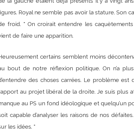
de la gauche étaient déjà présents il y a vingt ans.
figures. Royal ne semble pas avoir la stature. Son ca
de froid. " On croirait entendre les caquètements 
vient de faire une apparition.
Heureusement certains semblent moins décontena
au bout de notre réflexion politique. On n’a plus
d’entendre des choses carrées. Le problème est 
rapport au projet libéral de la droite. Je suis plus 
manque au PS un fond idéologique et quelqu’un pour 
soit capable d’analyser les raisons de nos défaites
sur les idées. "