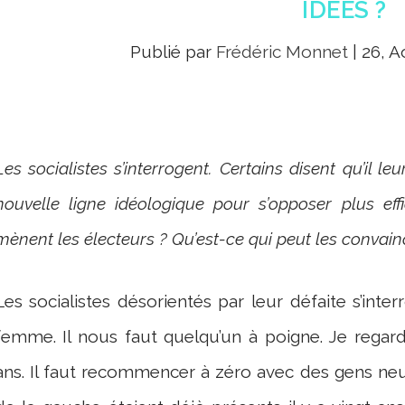
IDÉES ?
Publié par
Frédéric Monnet
|
26, A
Les socialistes s’interrogent. Certains disent qu’il le
nouvelle ligne idéologique pour s’opposer plus eff
mènent les électeurs ? Qu’est-ce qui peut les convain
Les socialistes désorientés par leur défaite s’interr
femme.
Il nous faut quelqu’un à poigne. Je regar
ans. Il faut recommencer à zéro avec des gens neufs