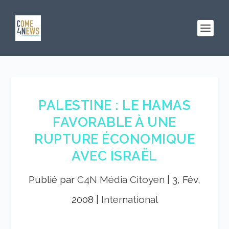
PALESTINE : LE HAMAS
FAVORABLE À UNE
RUPTURE ÉCONOMIQUE
AVEC ISRAËL
Publié par
C4N Média Citoyen
|
3, Fév,
2008
|
International