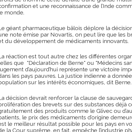
confirmation et une reconnaissance de l’Inde com
le monde.
Le géant pharmaceutique bâlois déplore la décision
une note émise par Novartis, on peut lire que les b
et du développement de médicaments innovants.
La réaction est tout autre chez les différentes or
telles que "Déclaration de Berne" ou "Médecins sans 
jugement d’aujourd’hui représente une victoire imp
dans les pays pauvres. La justice indienne a donnée l
population sur les intérêts économiques, dit Berne.
La décision devrait renforcer la clause de sauvegar
prolifération des brevets sur des substances déjà 
gratuitement des produits comme le Glivec ou d’aut
patients, le prix des médicaments d’origine demeure
est le meilleur résultat possible pour les pays en 
de la Cour suprême, en fait, empêche l’industrie p