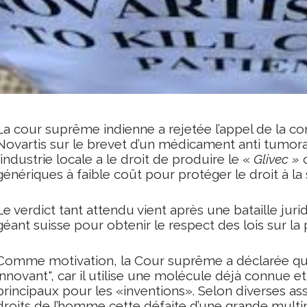
La cour suprême indienne a rejetée l’appel de la 
Novartis sur le brevet d’un médicament anti tumora
l’industrie locale a le droit de produire le «
Glivec »
c
génériques à faible coût pour protéger le droit à la
Le verdict tant attendu vient après une bataille jur
géant suisse pour obtenir le respect des lois sur la p
Comme motivation, la Cour suprême a déclarée que 
innovant", car il utilise une molécule déjà connue et
principaux pour les «inventions». Selon diverses as
droits de l’homme cette défaite d’une grande mult