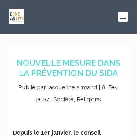
NOUVELLE MESURE DANS
LA PRÉVENTION DU SIDA
Publié par
jacqueline armand
|
8, Fév,
2007
|
Société, Religions
Depuis le 1
er
janvier, le conseil