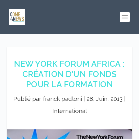
NEW YORK FORUM AFRICA :
CRÉATION D’UN FONDS
POUR LA FORMATION
Publié par
franck padloni
|
28, Juin, 2013
|
International