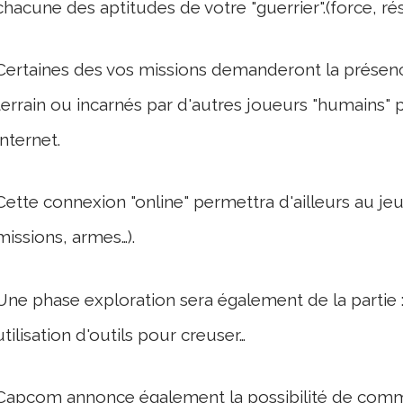
chacune des aptitudes de votre "guerrier".(force, r
Certaines des vos missions demanderont la présence
terrain ou incarnés par d'autres joueurs "humains" p
Internet.
Cette connexion "online" permettra d'ailleurs au j
missions, armes…).
Une phase exploration sera également de la partie :
utilisation d'outils pour creuser…
Capcom annonce également la possibilité de comm