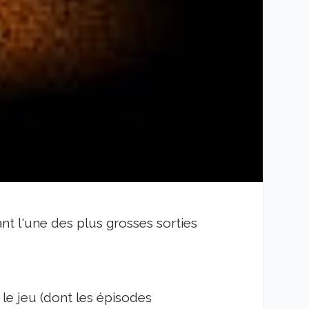
ant l'une des plus grosses sorties
le jeu (dont les épisodes