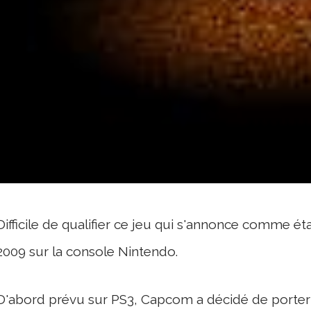
Difficile de qualifier ce jeu qui s'annonce comme ét
2009 sur la console Nintendo.
D'abord prévu sur PS3, Capcom a décidé de porter 