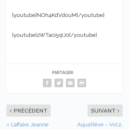
{youtube}NOh4KdVd0uM{/youtube}
{youtube}2WTaci5qIJ0{/youtube}
PARTAGER:
PRÉCÉDENT
SUIVANT
« L’affaire Jeanne
Aqua’Rêve – Vol.2,