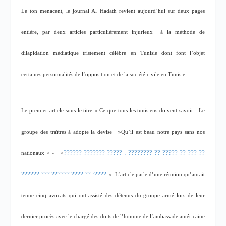
Le ton menacent, le journal Al Hadath revient aujourd’hui sur deux pages
entière, par deux articles particulièrement injurieux
à la méthode de
dilapidation médiatique tristement célèbre en Tunisie dont font l’objet
certaines personnalités de l’opposition et de la société civile en Tunisie.
Le premier article sous le titre «
Ce que tous les tunisiens doivent savoir : Le
«
groupe des traîtres à adopte la devise
Qu’il est beau notre pays sans nos
?? ??? ?? ????? ?? ???????? : ????? ??????? ??????
«
«
nationaux
»
????: ?? ???? ?????? ??? ??????
«
L’article parle d’une réunion qu’aurait
tenue cinq avocats qui ont assisté des détenus du groupe armé lors de leur
dernier procès avec le chargé des doits de l’homme de l’ambassade américaine