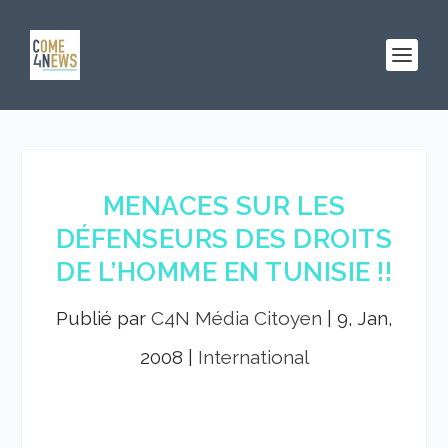
MENACES SUR LES
DÉFENSEURS DES DROITS
DE L’HOMME EN TUNISIE !!
Publié par
C4N Média Citoyen
|
9, Jan,
2008
|
International