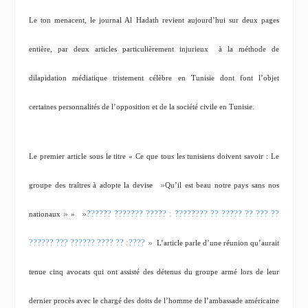
Le ton menacent, le journal Al Hadath revient aujourd’hui sur deux pages
entière, par deux articles particulièrement injurieux
à la méthode de
dilapidation médiatique tristement célèbre en Tunisie dont font l’objet
certaines personnalités de l’opposition et de la société civile en Tunisie.
Le premier article sous le titre «
Ce que tous les tunisiens doivent savoir : Le
«
groupe des traîtres à adopte la devise
Qu’il est beau notre pays sans nos
?? ??? ?? ????? ?? ???????? : ????? ??????? ??????
«
«
nationaux
»
????: ?? ???? ?????? ??? ??????
«
L’article parle d’une réunion qu’aurait
tenue cinq avocats qui ont assisté des détenus du groupe armé lors de leur
dernier procès avec le chargé des doits de l’homme de l’ambassade américaine