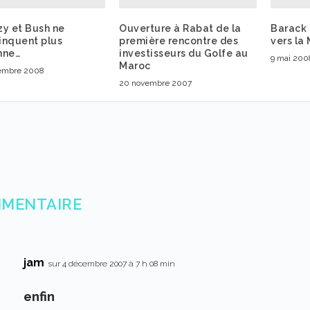
zy et Bush ne
Ouverture à Rabat de la
Barack
inquent plus
première rencontre des
vers la
nne…
investisseurs du Golfe au
9 mai 200
Maroc
embre 2008
20 novembre 2007
MMENTAIRE
jam
sur 4 décembre 2007 à 7 h 08 min
enfin