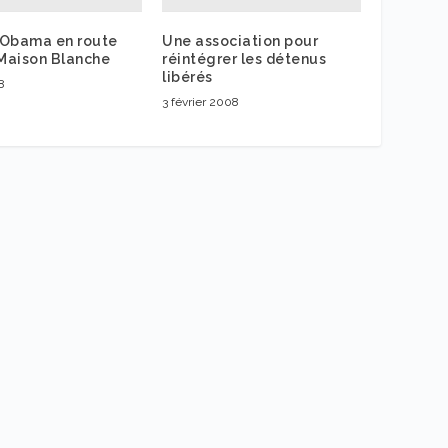
 Obama en route
Une association pour
 Maison Blanche
réintégrer les détenus
libérés
8
3 février 2008