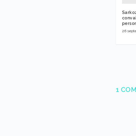
Sarko
conva
perso
26 sept
1 CO