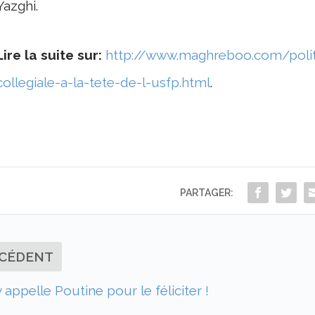
Yazghi.
Lire la suite sur:
http://www.maghreboo.com/polit
collegiale-a-la-tete-de-l-usfp.html
.
PARTAGER:
CÉDENT
 appelle Poutine pour le féliciter !