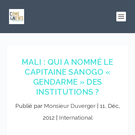
MALI : QUI A NOMMÉ LE
CAPITAINE SANOGO «
GENDARME » DES
INSTITUTIONS ?
Publié par
Monsieur Duverger
|
11, Déc,
2012
|
International