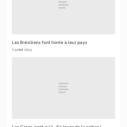
Les Brésiliens font honte à leur pays
7 juillet 2013
Les Grecs, nont qu’à… Se louer de la police !