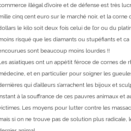
commerce illégal d’ivoire et de défense est très lucra
mille cinq cent euro sur le marché noir, et la corne 
dollars le kilo soit deux fois celui de l’or ou du plat
moins risqué que les diamants ou stupéfiants et ca 
encourues sont beaucoup moins lourdes !!
Les asiatiques ont un appétit féroce de cornes de rhi
médecine, et en particulier pour soigner les gueule
dernières qui d’ailleurs s’arrachent les bijoux et scu
instant à la souffrance de ces pauvres animaux et a
victimes. Les moyens pour lutter contre les massac
mais si on ne trouve pas de solution plus radicale, l
dernier animal.