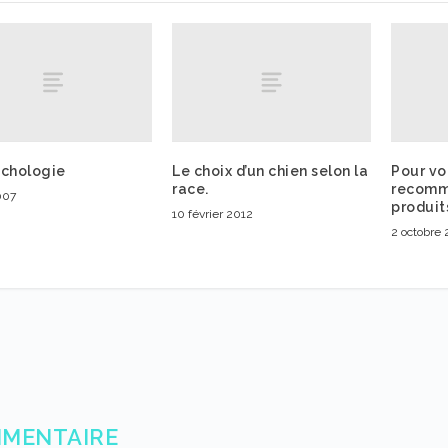
ychologie
Le choix d’un chien selon la
Pour vot
race.
recomma
007
produit
10 février 2012
2 octobre
MMENTAIRE