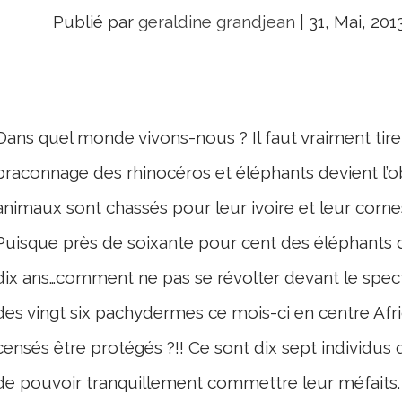
Publié par
geraldine grandjean
|
31, Mai, 201
Dans quel monde vivons-nous ? Il faut vraiment tire
braconnage des rhinocéros et éléphants devient l’ob
animaux sont chassés pour leur ivoire et leur cornes
Puisque près de soixante pour cent des éléphants d’
dix ans…comment ne pas se révolter devant le spec
des vingt six pachydermes ce mois-ci en centre Afri
censés être protégés ?!! Ce sont dix sept individus 
de pouvoir tranquillement commettre leur méfaits.