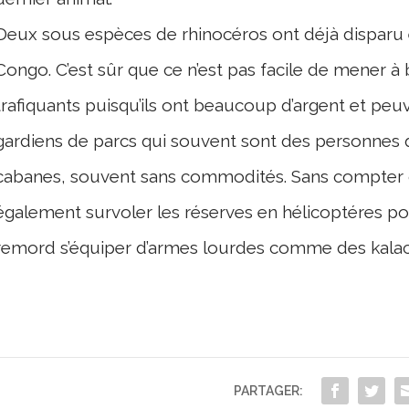
Deux sous espèces de rhinocéros ont déjà disparu 
Congo. C’est sûr que ce n’est pas facile de mener à
trafiquants puisqu’ils ont beaucoup d’argent et pe
gardiens de parcs qui souvent sont des personnes 
cabanes, souvent sans commodités. Sans compter 
également survoler les réserves en hélicoptéres pou
remord s’équiper d’armes lourdes comme des kalachn
PARTAGER: