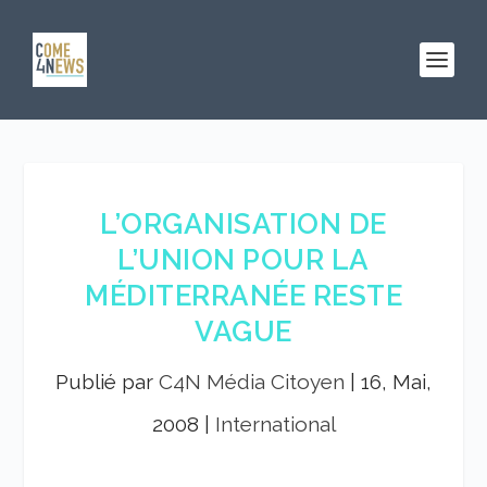
L’ORGANISATION DE
L’UNION POUR LA
MÉDITERRANÉE RESTE
VAGUE
Publié par
C4N Média Citoyen
|
16, Mai,
2008
|
International