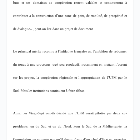
buts et ses domaines de coopération restent valables et continueront à
contribuer à la construction d’une zone de paix, de stabilité, de prospérité et
de dialogue
« , peut-on lire dans un projet de document.
Le principal mérite reconnu à l’initiative française est l’ambition de redonner
du tonus à une processus jugé peu productif, notamment en mettant l’accent
sur les projets, la coopération régionale et l’appropriation de l’UPM par le
Sud. Mais les institutions continuent à faire débat
.
Ainsi, les Vingt-Sept ont-ils décidé que l’UPM serait pilotée par deux co-
présidents, un du Sud et un du Nord. Pour le Sud de la Méditerranée, la
Commission ne conteste par qu’il devra s’agir d’un chef d’Etat en exercice.