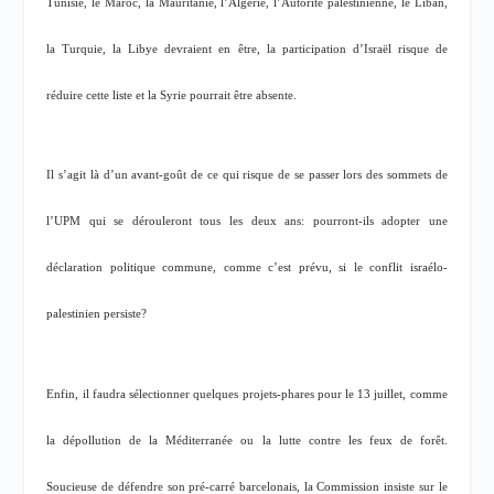
Tunisie, le Maroc, la Mauritanie, l’Algérie, l’Autorité palestinienne, le Liban,
la Turquie, la Libye devraient en être, la participation d’Israël risque de
réduire cette liste et la Syrie pourrait être absente.
Il s’agit là d’un avant-goût de ce qui risque de se passer lors des sommets de
l’UPM qui se dérouleront tous les deux ans: pourront-ils adopter une
déclaration politique commune, comme c’est prévu, si le conflit israélo-
palestinien persiste?
Enfin, il faudra sélectionner quelques projets-phares pour le 13 juillet, comme
la dépollution de la Méditerranée ou la lutte contre les feux de forêt.
Soucieuse de défendre son pré-carré barcelonais, la Commission insiste sur le