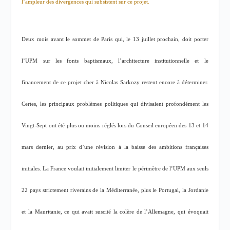
l’ampleur des divergences qui subsistent sur ce projet.
Deux mois avant le sommet de Paris qui, le 13 juillet prochain, doit porter
l’UPM sur les fonts baptismaux, l’architecture institutionnelle et le
financement de ce projet cher à Nicolas Sarkozy restent encore à déterminer.
Certes, les principaux problèmes politiques qui divisaient profondément les
Vingt-Sept ont été plus ou moins réglés lors du Conseil européen des 13 et 14
mars dernier, au prix d’une révision à la baisse des ambitions françaises
initiales. La France voulait initialement limiter le périmètre de l’UPM aux seuls
22 pays strictement riverains de la Méditerranée, plus le Portugal, la Jordanie
et la Mauritanie, ce qui avait suscité la colère de l’Allemagne, qui évoquait