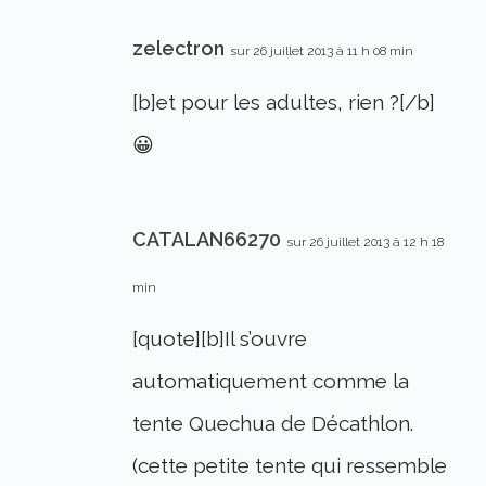
zelectron
sur 26 juillet 2013 à 11 h 08 min
[b]et pour les adultes, rien ?[/b]
😀
CATALAN66270
sur 26 juillet 2013 à 12 h 18
min
[quote][b]Il s’ouvre
automatiquement comme la
tente Quechua de Décathlon.
(cette petite tente qui ressemble