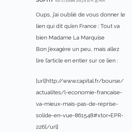
sur 27 juillet 2013 à 10 h 35 min
Oups, j’ai oublié de vous donner le
lien qui dit qu’en France : Tout va
bien Madame La Marquise
Bon j’exagère un peu, mais allez
lire l’article en entier sur ce lien :
[url]http://www.capital.fr/bourse/
actualites/l-economie-francaise-
va-mieux-mais-pas-de-reprise-
solide-en-vue-861548#xtor=EPR-
226[/url]