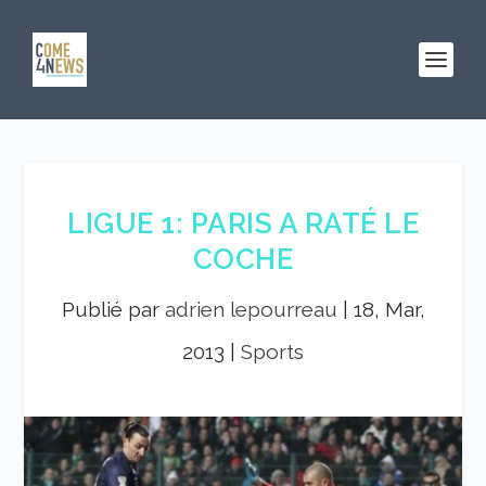
LIGUE 1: PARIS A RATÉ LE
COCHE
Publié par
adrien lepourreau
|
18, Mar,
2013
|
Sports