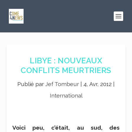
LIBYE : NOUVEAUX
CONFLITS MEURTRIERS
Publié par
Jef Tombeur
|
4, Avr, 2012
|
International
Voici peu, c’était, au sud, des