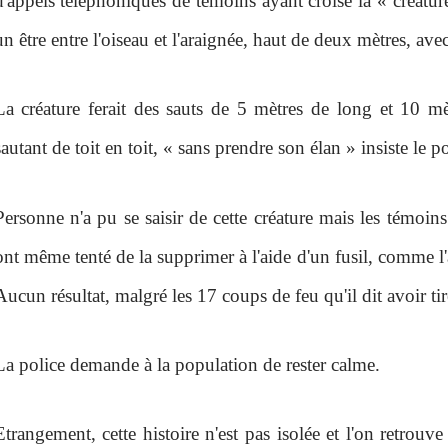
d'appels téléphoniques de témoins ayant croisé la « créature »
un être entre l'oiseau et l'araignée, haut de deux mètres, a
La créature ferait des sauts de 5 mètres de long et 10 m
sautant de toit en toit, « sans prendre son élan » insiste le 
Personne n'a pu se saisir de cette créature mais les témoi
ont même tenté de la supprimer à l'aide d'un fusil, comme l'
Aucun résultat, malgré les 17 coups de feu qu'il dit avoir tir
La police demande à la population de rester calme.
Etrangement, cette histoire n'est pas isolée et l'on retrouve