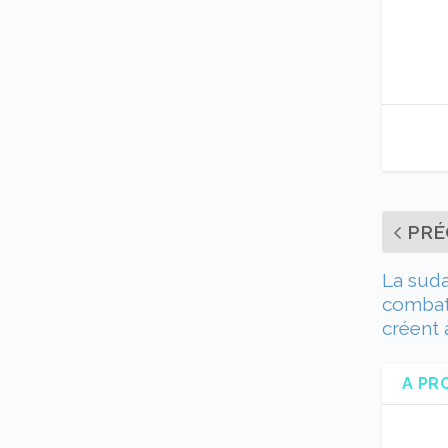
PRÉ
La sud
combatt
créent 
A PR