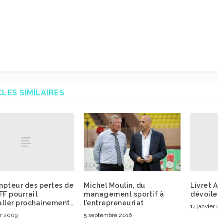
CLES SIMILAIRES
mpteur des pertes de
Livret A
Michel Moulin, du
F pourrait
dévoile
management sportif à
aller prochainement…
l’entrepreneuriat
14 janvier
er 2009
5 septembre 2016