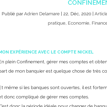
CONFINEME
Publié par
Adrien Delamare
|
22, Déc, 2020
|
Artic
pratique
,
Economie, Finance
MON EXPÉRIENCE AVEC LE COMPTE NICKEL
En plein Confinement, gérer mes comptes et obtenir
part de mon banquier est quelque chose de très c
Et même si les banques sont ouvertes, il est fortem
et donc compliqué de gérer mes comptes.
C’est donc la période idéale pour changer de banque