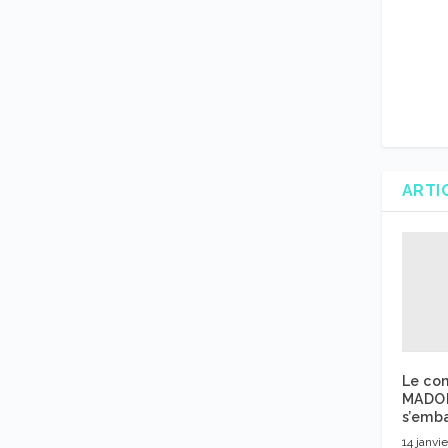
ARTI
Le co
MADOF
s’emb
14 janvi