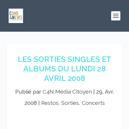
LES SORTIES SINGLES ET
ALBUMS DU LUNDI 28
AVRIL 2008
Publié par
C4N Média Citoyen
|
29, Avr,
2008
|
Restos, Sorties, Concerts