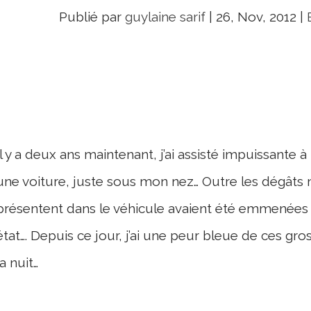
Publié par
guylaine sarif
|
26, Nov, 2012
|
Il y a deux ans maintenant, j’ai assisté impuissante à
une voiture, juste sous mon nez… Outre les dégâts 
présentent dans le véhicule avaient été emmenées d
état…. Depuis ce jour, j’ai une peur bleue de ces gr
la nuit…