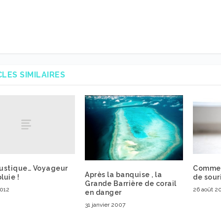
CLES SIMILAIRES
ustique… Voyageur
Commen
Après la banquise , la
luie !
de sour
Grande Barrière de corail
2012
26 août 2
en danger
31 janvier 2007