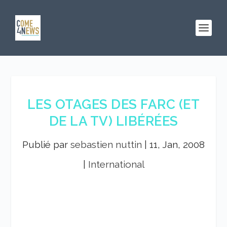
LES OTAGES DES FARC (ET
DE LA TV) LIBÉRÉES
Publié par
sebastien nuttin
|
11, Jan, 2008
|
International