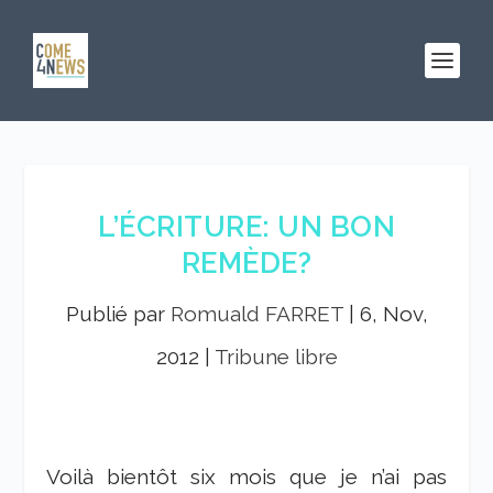
L’ÉCRITURE: UN BON
REMÈDE?
Publié par
Romuald FARRET
|
6, Nov,
2012
|
Tribune libre
Voilà bientôt six mois que je n’ai pas