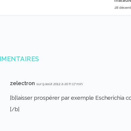
maladi
28 décem
MMENTAIRES
zelectron
sur 9 août 2012 à 20 h 17 min
[b]laisser prospérer par exemple Escherichia c
[/b]