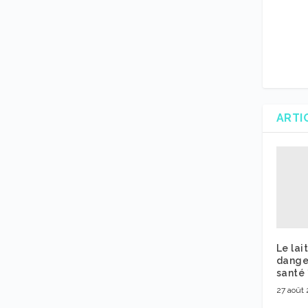
ARTI
Le lai
dange
santé 
27 août