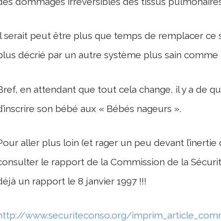
des dommages irréversibles des tissus pulmonaires
Il serait peut être plus que temps de remplacer ce
plus décrié par un autre système plus sain comme l’o
Bref, en attendant que tout cela change,
il y a de q
d’inscrire son bébé aux « Bébés nageurs ».
Pour aller plus loin (et rager un peu devant l’inert
consulter le rapport de la Commission de la Sécur
déjà un rapport le 8 janvier 1997 !!!
http://www.securiteconso.org/imprim_article_com