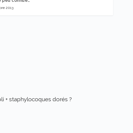
e peu connue…
bre 2013
oli + staphylocoques dorés ?