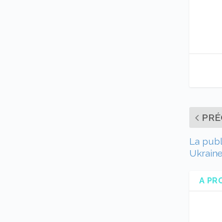
PRÉ
La publ
Ukrain
A PR