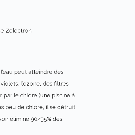
ée Zelectron
l’eau peut atteindre des
olets, l’ozone, des filtres
 par le chlore (une piscine à
 peu de chlore, il se détruit
voir éliminé 90/95% des