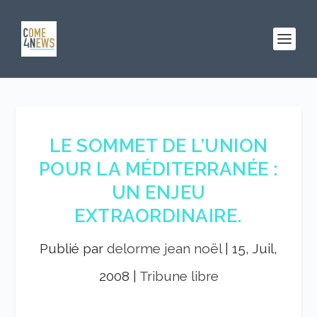
LE SOMMET DE L’UNION
POUR LA MÉDITERRANÉE :
UN ENJEU
EXTRAORDINAIRE.
Publié par
delorme jean noël
|
15, Juil,
2008
|
Tribune libre