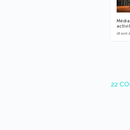
Médiat
activi
18 avril 
22 C