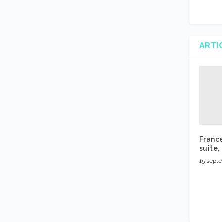
ARTI
France
suite,
15 sept