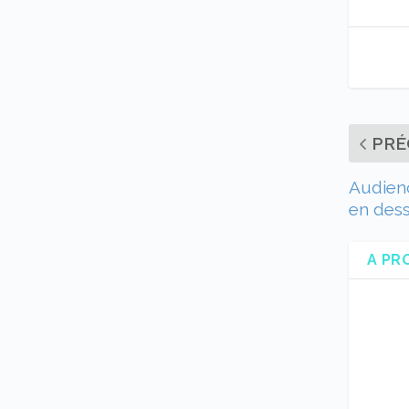
PRÉ
Audienc
en des
A PR