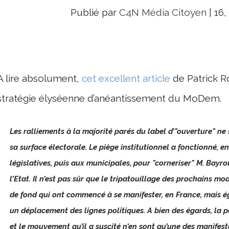
Publié par
C4N Média Citoyen
|
16,
A lire absolument,
cet excellent article
de Patrick R
stratégie élyséenne d’anéantissement du MoDem.
Les ralliements à la majorité parés du label d’"ouverture" ne
sa surface électorale. Le piège institutionnel a fonctionné, en
législatives, puis aux municipales, pour "corneriser" M. Bayrou
l’Etat. Il n’est pas sûr que le tripatouillage des prochains mo
de fond qui ont commencé à se manifester, en France, mais é
un déplacement des lignes politiques. A bien des égards, la pe
et le mouvement qu’il a suscité n’en sont qu’une des manifest