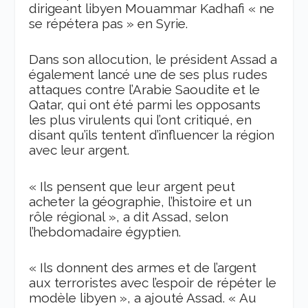
dirigeant libyen Mouammar Kadhafi
«
ne
se répétera pas
»
en Syrie.
Dans son allocution, le président Assad a
également lancé un
e
de ses plus rudes
attaques contre l’Arabie Saoudite et le
Qatar, qui ont été parmi
les opposants
les plus virulents qui l’ont
critiqu
é,
en
disant qu’ils tentent d’influen
cer la région
avec leur argent.
«
Ils pensent que leur argent peut
acheter la géographie, l’histoire et un
rôle régional
»
, a dit Assad, selon
l’hebdomadaire égyptien.
«
Ils donnent des armes
et de l’argent
aux terroristes avec l’espoir de répéter le
modèle libyen
»
, a ajouté Assad.
«
Au