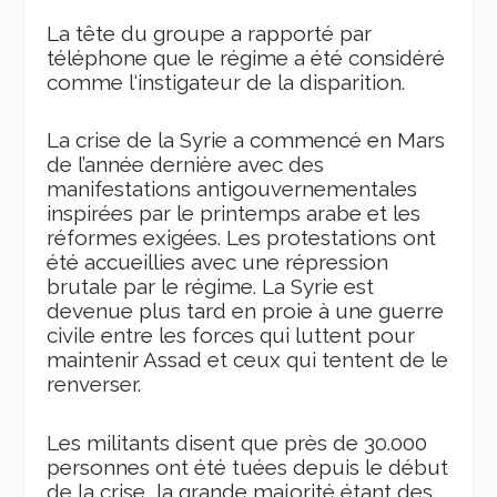
La tête du groupe
a rapporté
par
téléphone que le régime a été considéré
comme l
‘instigateur de la disparition.
La c
rise de la Syrie a commencé en Mars
de
l’année dernière avec
des
manifestations antigouvernementales
inspirées par le printemps arabe et les
réformes exig
ées
. Les protestations ont
été accueillies avec une répression
brutale par le régime. La Syrie est
devenu
e
plus tard en proie à une guerre
civile e
ntre les forces qui luttent pour
maintenir
Assad et ce
ux qui tentent de le
renverser.
Les militants disent que près de 30.000
personnes ont été tuées depuis le début
de la crise, la grande majorité
étant
des