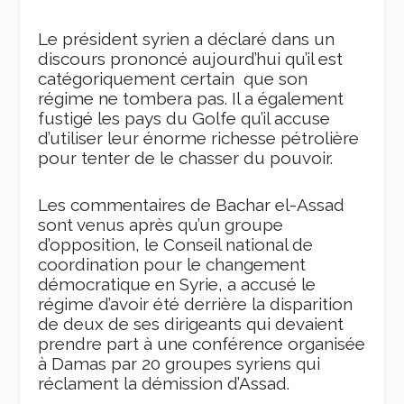
Le président syrien a déclaré dans un
discours p
rononcé
aujourd’hui
qu’il est
catégoriquement certain
que
son
régime ne tombera pas
.
I
l a également
fustigé les pay
s du Golfe
qu’il accus
e
d’utiliser leur énorme richesse pétrolière
pour tenter de le chasser du pouvoir.
Les c
ommentaires
de
Bachar el-Assad
sont
venu
s
après qu’
un groupe
d’opposition, le Conseil national de
coordination pour le changement
démocratique en Syrie, a accusé le
régime d’
avoir été
derrière la dispari
tion
de deux de ses dirigeants qui
devaient
prendre part à
une
conférence
organisée
à Damas par 20 groupes syriens qui
réclament
la démission d’A
ssad.