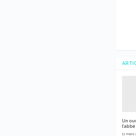
ARTI
Un ou
l’abbé
11 mars