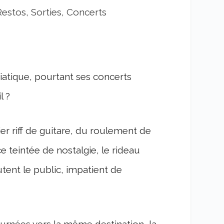
Restos, Sorties, Concerts
tique, pourtant ses concerts
l ?
r riff de guitare, du roulement de
 teintée de nostalgie, le rideau
utent le public, impatient de
ournées vers la même destination, la