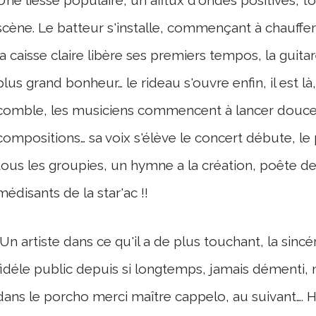
scène. Le batteur s'installe, commençant à chauffer
la caisse claire libère ses premiers tempos, la guita
plus grand bonheur… le rideau s'ouvre enfin, il est là
comble, les musiciens commencent à lancer douce
compositions… sa voix s'élève le concert débute, le 
tous les groupies, un hymne a la création, poête de 
médisants de la star'ac !!
Un artiste dans ce qu'il a de plus touchant, la sinc
fidéle public depuis si longtemps, jamais démenti, 
dans le porcho merci maître cappelo, au suivant…. H