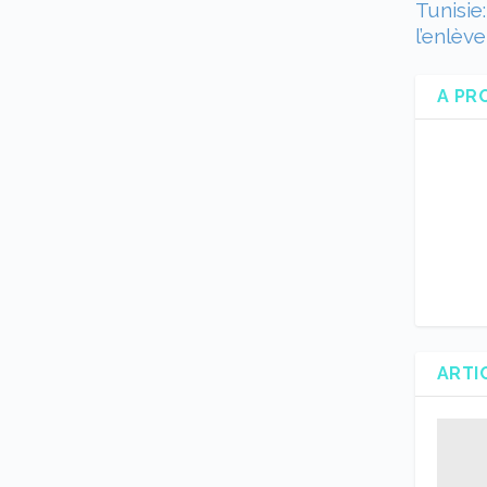
Tunisie
l’enlèv
A PR
ARTI