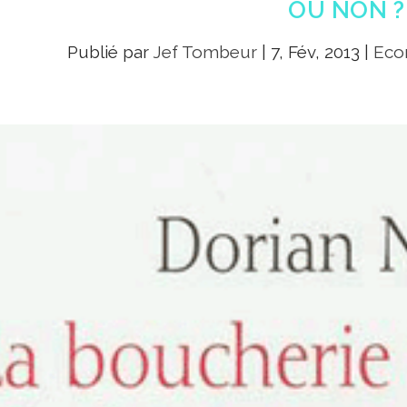
OU NON ?
Publié par
Jef Tombeur
|
7, Fév, 2013
|
Econ