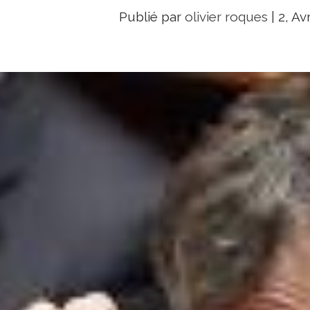
Publié par
olivier roques
|
2, Av