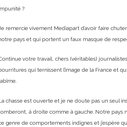
impunité ?
Je remercie vivement Mediapart d’avoir faire chute
notre pays et qui portent un faux masque de respect
Continue votre travail, chers (véritables) journalist
pourritures qui ternissent l’image de la France et q
l’abîme.
La chasse est ouverte et je ne doute pas un seul in
tomberont, à droite comme à gauche. Notre pays n
ce genre de comportements indignes et j’espère qu