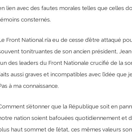
en lien avec des fautes morales telles que celles 
témoins consternés.
Le Front National n’a eu de cesse d’être attaqué pou
souvent tonitruantes de son ancien président, Jean
l’un des leaders du Front Nationale crucifié de la s
faits aussi graves et incompatibles avec l’idée que j
Pas à ma connaissance.
Comment s’étonner que la République soit en panne,
notre nation soient bafouées quotidiennement et da
plus haut sommet de l’état, ces mêmes valeurs sont