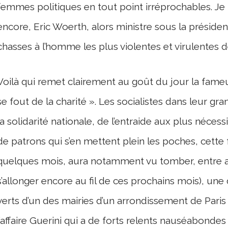
femmes politiques en tout point irréprochables. Je
encore, Eric Woerth, alors ministre sous la préside
chasses à l’homme les plus violentes et virulentes de 
Voilà qui remet clairement au goût du jour la fameuse
se fout de la charité ». Les socialistes dans leur g
la solidarité nationale, de l’entraide aux plus néces
de patrons qui s’en mettent plein les poches, cett
quelques mois, aura notamment vu tomber, entre aut
s’allonger encore au fil de ces prochains mois), une
verts d’un des mairies d’un arrondissement de Paris 
l’affaire Guerini qui a de forts relents nauséabonde