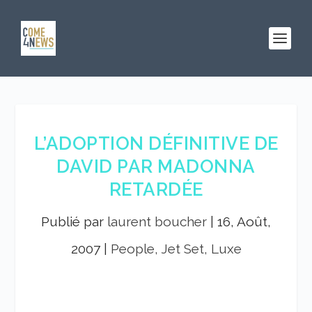
L’ADOPTION DÉFINITIVE DE
DAVID PAR MADONNA
RETARDÉE
Publié par
laurent boucher
|
16, Août,
2007
|
People, Jet Set, Luxe