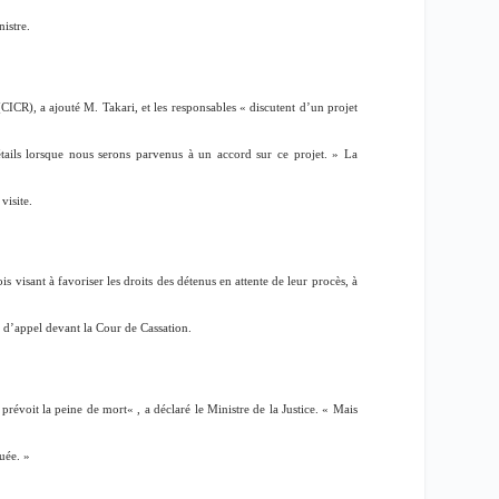
nistre.
CICR), a ajouté M. Takari, et les responsables «
discutent d’un projet
ils lorsque nous serons parvenus à un accord sur ce projet.
» La
isite.
is visant à favoriser les droits des détenus en attente de leur procès, à
es d’appel devant la Cour de Cassation.
 prévoit la peine de mort
« , a déclaré le Ministre de la Justice. «
Mais
quée
. »