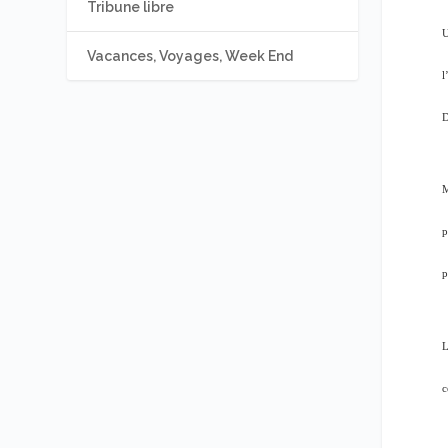
Tribune libre
U
Vacances, Voyages, Week End
l
D
M
p
p
L
c