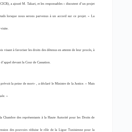
CICR), a ajouté M. Takari, et les responsables «
discutent d’un projet
ils lorsque nous serons parvenus à un accord sur ce projet.
» La
isite.
is visant à favoriser les droits des détenus en attente de leur procès, à
es d’appel devant la Cour de Cassation.
 prévoit la peine de mort
« , a déclaré le Ministre de la Justice. «
Mais
quée
. »
la Chambre des représentants à la Haute Autorité pour les Droits de
nsion des pouvoirs réduise le rôle de la Ligue Tunisienne pour la