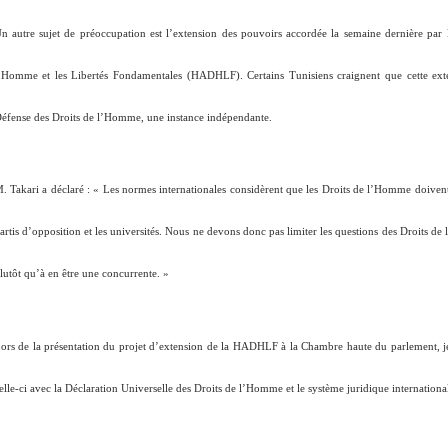
n autre sujet de préoccupation est l’extension des pouvoirs accordée la semaine dernière par 
’Homme et les Libertés Fondamentales (HADHLF). Certains Tunisiens craignent que cette exte
éfense des Droits de l’Homme, une instance indépendante.
. Takari a déclaré : «
Les normes internationales considèrent que les Droits de l’Homme doivent ê
artis d’opposition et les universités. Nous ne devons donc pas limiter les questions des Droits
lutôt qu’à en être une concurrente
. »
ors de la présentation du projet d’extension de la HADHLF à la Chambre haute du parlement, jeud
elle-ci avec la Déclaration Universelle des Droits de l’Homme et le système juridique internationa