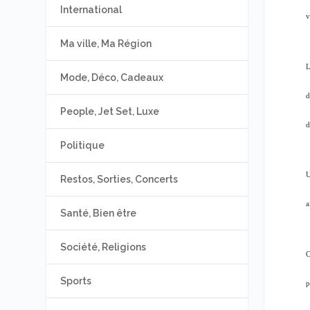
International
v
Ma ville, Ma Région
L
Mode, Déco, Cadeaux
d
People, Jet Set, Luxe
d
Politique
U
Restos, Sorties, Concerts
a
Santé, Bien être
Société, Religions
C
Sports
p