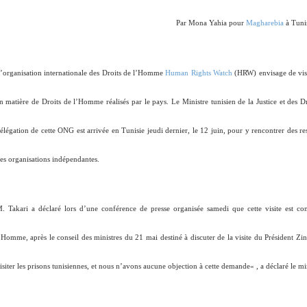
Par Mona Yahia pour
Magharebia
à Tuni
’organisation internationale des Droits de l’Homme
Human Rights Watch
(HRW) envisage de visit
n matière de Droits de l’Homme réalisés par le pays. Le Ministre tunisien de la Justice et des 
élégation de cette ONG est arrivée en Tunisie jeudi dernier, le 12 juin, pour y rencontrer des 
es organisations indépendantes.
. Takari a déclaré lors d’une conférence de presse organisée samedi que cette visite est c
’Homme, après le conseil des ministres du 21 mai destiné à discuter de la visite du Président Z
isiter les prisons tunisiennes, et nous n’avons aucune objection à cette demande
« , a déclaré le mi