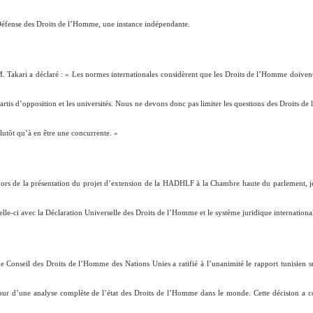
éfense des Droits de l’Homme, une instance indépendante.
. Takari a déclaré : «
Les normes internationales considèrent que les Droits de l’Homme doivent ê
artis d’opposition et les universités. Nous ne devons donc pas limiter les questions des Droits
lutôt qu’à en être une concurrente
. »
ors de la présentation du projet d’extension de la HADHLF à la Chambre haute du parlement, jeud
elle-ci avec la Déclaration Universelle des Droits de l’Homme et le système juridique internationa
e Conseil des Droits de l’Homme des Nations Unies a ratifié à l’unanimité le rapport tunisien
our d’une analyse complète de l’état des Droits de l’Homme dans le monde. Cette décision a conf