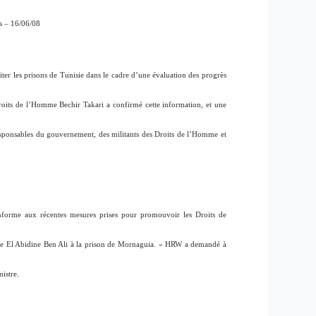
s – 16/06/08
er les prisons de Tunisie dans le cadre d’une évaluation des progrès
Droits de l’Homme Bechir Takari a confirmé cette information, et une
responsables du gouvernement, des militants des Droits de l’Homme et
onforme aux récentes mesures prises pour promouvoir les Droits de
ine El Abidine Ben Ali à la prison de Mornaguia. «
HRW a demandé à
nistre.