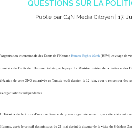
QUESTIONS SUR LA POLIT
Publié par
C4N Média Citoyen
|
17, J
’organisation internationale des Droits de l’Homme
Human Rights Watch
(HRW) envisage de visit
n matière de Droits de l’Homme réalisés par le pays. Le Ministre tunisien de la Justice et des 
élégation de cette ONG est arrivée en Tunisie jeudi dernier, le 12 juin, pour y rencontrer des 
es organisations indépendantes.
. Takari a déclaré lors d’une conférence de presse organisée samedi que cette visite est c
’Homme, après le conseil des ministres du 21 mai destiné à discuter de la visite du Président Z