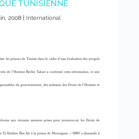
IQUE TUNISIENNE
uin, 2008
|
International
er les prisons de Tunisie dans le cadre d’une évaluation des progrès
Droits de l’Homme Bechir Takari a confirmé cette information, et une
responsables du gouvernement, des militants des Droits de l’Homme et
onforme aux récentes mesures prises pour promouvoir les Droits de
ine El Abidine Ben Ali à la prison de Mornaguia. «
HRW a demandé à