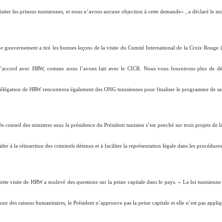
isiter les prisons tunisiennes, et nous n’avons aucune objection à cette demande
« , a déclaré le mi
e gouvernement a tiré les bonnes leçons de la visite du Comité International de la Croix Rouge (
’accord avec HRW, comme nous l’avons fait avec le CICR. Nous vous fournirons plus de déta
élégation de HRW rencontrera également des ONG tunisiennes pour finaliser le programme de sa v
n conseil des ministres sous la présidence du Président tunisien s’est penché sur trois projets de lo
ider à la réinsertion des criminels détenus et à faciliter la représentation légale dans les procédur
ette visite de HRW a soulevé des questions sur la peine capitale dans le pays. «
La loi tunisienne
our des raisons humanitaires, le Président n’approuve pas la peine capitale et elle n’est pas appli