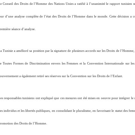
e Conseil des Droits de l’Homme des Nations Unies a ratifié à l’unanimité le rapport tunisien
our d’une analyse complète de l’état des Droits de l’Homme dans le monde. Cette décision a conf
remière séance d’analyse.
a Tunisie a amélioré sa position par la signature de plusieurs accords sur les Droits de l’Homme
e Toutes Formes de Discrimination envers les Femmes et la Convention Internationale sur les
ouvernement a également retiré ses réserves sur la Convention sur les Droits de l’Enfant.
es responsables tunisiens ont expliqué que ces mesures ont été mises en oeuvre pour intégrer le 
es individus et les libertés publiques, en consolidant le pluralisme, en favorisant le statut des fe
romotion des Droits de l’Homme.