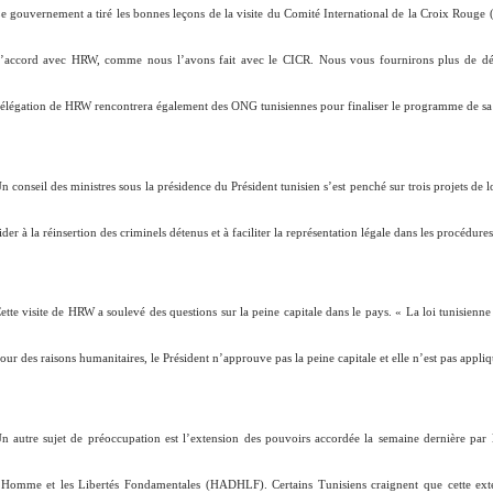
e gouvernement a tiré les bonnes leçons de la visite du Comité International de la Croix Rouge (
’accord avec HRW, comme nous l’avons fait avec le CICR. Nous vous fournirons plus de déta
élégation de HRW rencontrera également des ONG tunisiennes pour finaliser le programme de sa v
n conseil des ministres sous la présidence du Président tunisien s’est penché sur trois projets de lo
ider à la réinsertion des criminels détenus et à faciliter la représentation légale dans les procédur
ette visite de HRW a soulevé des questions sur la peine capitale dans le pays. «
La loi tunisienne
our des raisons humanitaires, le Président n’approuve pas la peine capitale et elle n’est pas appli
n autre sujet de préoccupation est l’extension des pouvoirs accordée la semaine dernière par 
’Homme et les Libertés Fondamentales (HADHLF). Certains Tunisiens craignent que cette exte