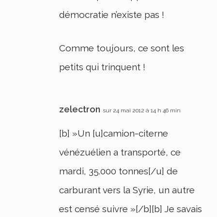
démocratie n’existe pas !
Comme toujours, ce sont les
petits qui trinquent !
zelectron
sur 24 mai 2012 à 14 h 46 min
[b] »Un [u]camion-citerne
vénézuélien a transporté, ce
mardi, 35.000 tonnes[/u] de
carburant vers la Syrie, un autre
est censé suivre »[/b][b] Je savais