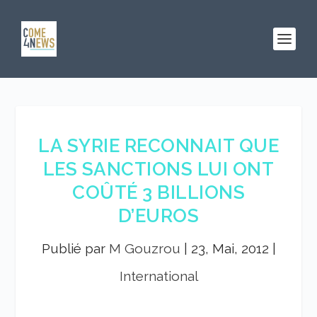
LA SYRIE RECONNAIT QUE
LES SANCTIONS LUI ONT
COÛTÉ 3 BILLIONS
D’EUROS
Publié par
M Gouzrou
|
23, Mai, 2012
|
International