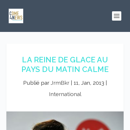
LA REINE DE GLACE AU
PAYS DU MATIN CALME
Publié par
JrmBkr
|
11, Jan, 2013
|
International