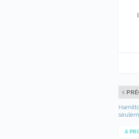
PRÉ
Hamilton
seuleme
A PR