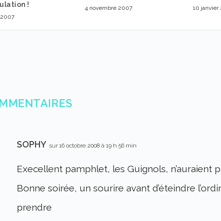
lation !
4 novembre 2007
10 janvier
 2007
OMMENTAIRES
SOPHY
sur 16 octobre 2008 à 19 h 56 min
Execellent pamphlet, les Guignols, n’auraient pa
Bonne soirée, un sourire avant d’éteindre l’ordi
prendre