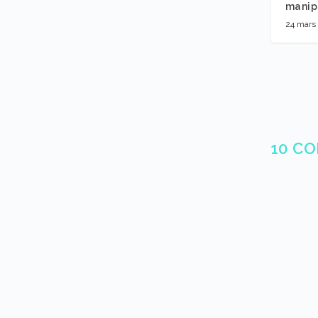
manipu
24 mars
10 C