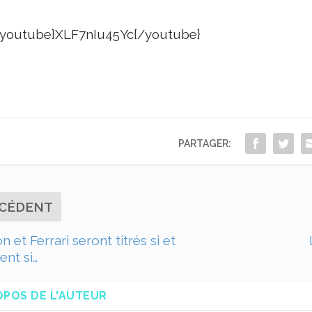
{youtube}XLF7nIu45Yc{/youtube}
PARTAGER:
CÉDENT
 et Ferrari seront titrés si et
nt si…
OPOS DE L'AUTEUR