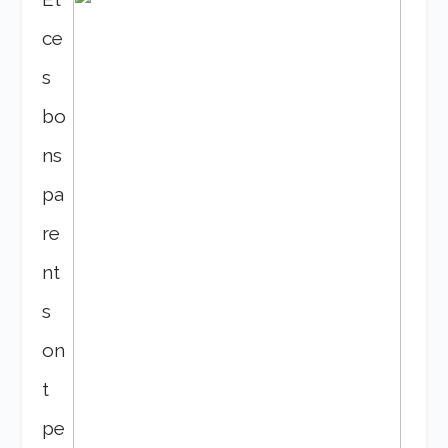
ce
s
bo
ns
pa
re
nt
s
on
t
pe