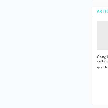
ARTI
Google
de la 
15 sept