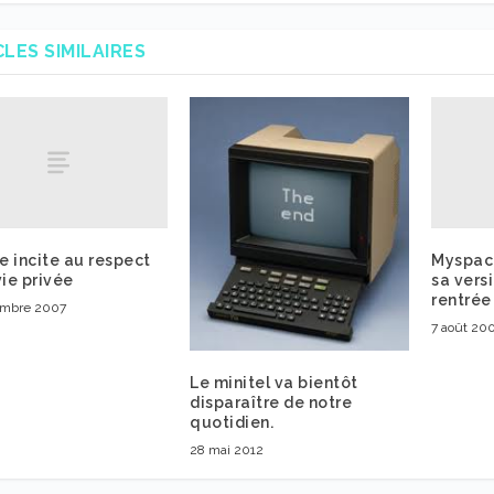
CLES SIMILAIRES
 incite au respect
Myspace
vie privée
sa vers
rentrée
embre 2007
7 août 20
Le minitel va bientôt
disparaître de notre
quotidien.
28 mai 2012