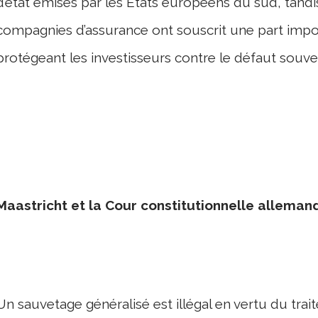
d’état émises par les États européens du sud, tandi
compagnies d’assurance ont souscrit une part imp
protégeant les investisseurs contre le défaut souver
Maastricht et la Cour constitutionnelle allema
Un sauvetage généralisé est illégal en vertu du trait