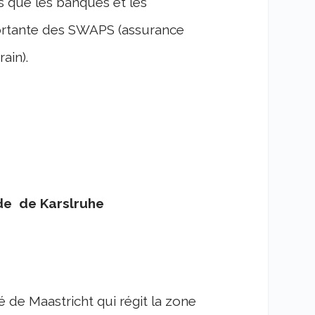
s que les banques et les
ortante des SWAPS (assurance
ain).
nde de Karslruhe
é de Maastricht qui régit la zone