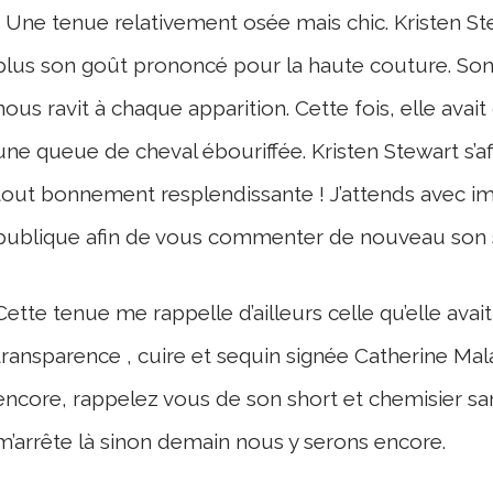
Une tenue relativement osée mais chic. Kristen S
plus son goût prononcé pour la haute couture. Son c
nous ravit à chaque apparition. Cette fois, elle avai
une queue de cheval ébouriffée. Kristen Stewart s’a
tout bonnement resplendissante ! J’attends avec im
publique afin de vous commenter de nouveau son sty
Cette tenue me rappelle d’ailleurs celle qu’elle ava
transparence , cuire et sequin signée Catherine Mal
encore, rappelez vous de son short et chemisier 
m’arrête là sinon demain nous y serons encore.