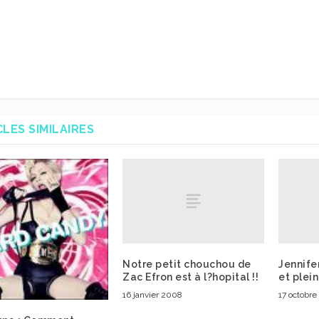
CLES SIMILAIRES
Notre petit chouchou de
Jennife
Zac Efron est à l?hopital !!
et plein
16 janvier 2008
17 octobre