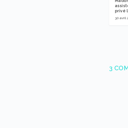
Madon
assist
privé 
30 avril
3 CO