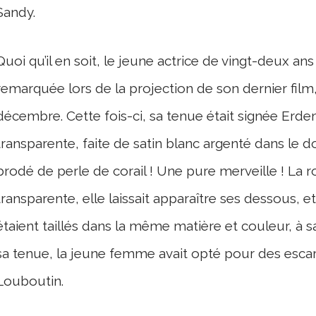
Sandy.
Quoi qu’il en soit, le jeune actrice de vingt-deux an
remarquée lors de la projection de son dernier film
décembre. Cette fois-ci, sa tenue était signée Erde
transparente, faite de satin blanc argenté dans le do
brodé de perle de corail ! Une pure merveille ! La 
transparente, elle laissait apparaître ses dessous,
étaient taillés dans la même matière et couleur, à sav
sa tenue, la jeune femme avait opté pour des escarp
Louboutin.