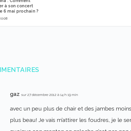
na : Comment
er à son concert
le 6 mai prochain ?
 2008
MMENTAIRES
gaz
sur 27 décembre 2012 à 14 h 19 min
avec un peu plus de chair et des jambes moins
plus beau! Je vais m’attirer les foudres, je le se