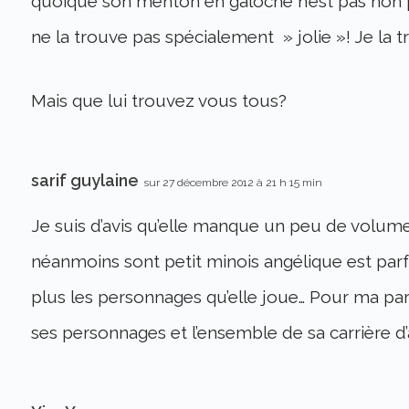
quoique son menton en galoche n’est pas non p
ne la trouve pas spécialement » jolie »! Je la 
Mais que lui trouvez vous tous?
sarif guylaine
sur 27 décembre 2012 à 21 h 15 min
Je suis d’avis qu’elle manque un peu de volum
néanmoins sont petit minois angélique est parfa
plus les personnages qu’elle joue… Pour ma part
ses personnages et l’ensemble de sa carrière d’