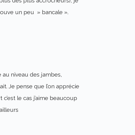
lus des plus accrocheurs), je
trouve un peu » bancale ».
e au niveau des jambes,
it. Je pense que l’on apprécie
 c’est le cas j’aime beaucoup
ailleurs