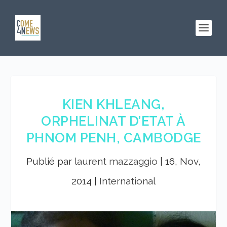
KIEN KHLEANG,
ORPHELINAT D’ETAT À
PHNOM PENH, CAMBODGE
Publié par
laurent mazzaggio
|
16, Nov,
2014
|
International